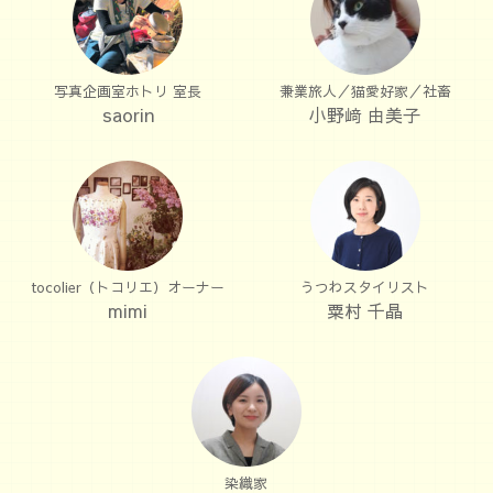
写真企画室ホトリ 室長
兼業旅人／猫愛好家／社畜
saorin
小野﨑 由美子
tocolier（トコリエ）オーナー
うつわスタイリスト
mimi
粟村 千晶
染織家