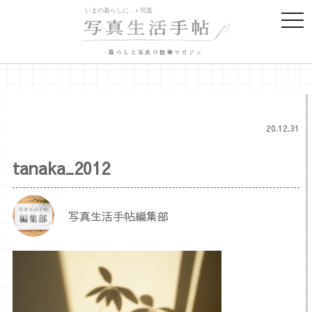
togg
navi
暮らしと写真の提案マガジン
20.12.31
tanaka_2012
写真生活手帖編集部