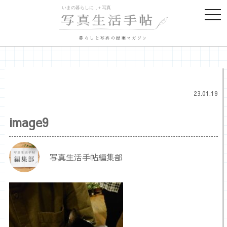
togg
navi
暮らしと写真の提案マガジン
23.01.19
image9
写真生活手帖編集部