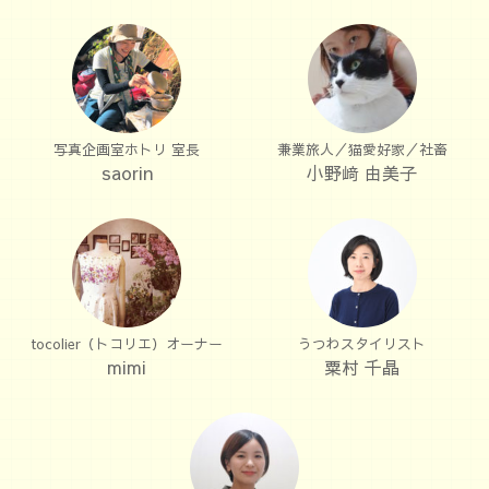
写真企画室ホトリ 室長
兼業旅人／猫愛好家／社畜
saorin
小野﨑 由美子
tocolier（トコリエ）オーナー
うつわスタイリスト
mimi
粟村 千晶