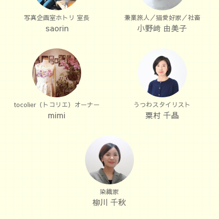
写真企画室ホトリ 室長
兼業旅人／猫愛好家／社畜
saorin
小野﨑 由美子
tocolier（トコリエ）オーナー
うつわスタイリスト
mimi
粟村 千晶
染織家
柳川 千秋