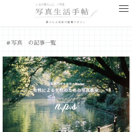
togg
navi
暮らしと写真の提案マガジン
＃写真 の記事一覧