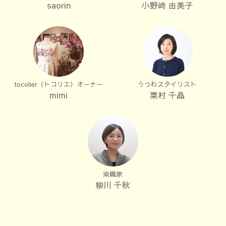
saorin
小野﨑 由美子
tocolier（トコリエ）オーナー
うつわスタイリスト
mimi
粟村 千晶
染織家
柳川 千秋