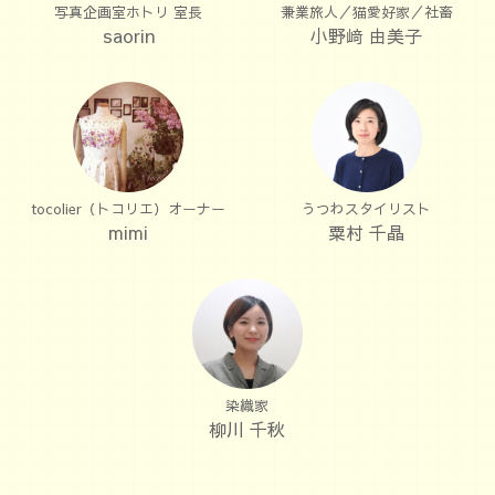
写真企画室ホトリ 室長
兼業旅人／猫愛好家／社畜
saorin
小野﨑 由美子
tocolier（トコリエ）オーナー
うつわスタイリスト
mimi
粟村 千晶
染織家
柳川 千秋