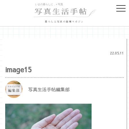
togg
navi
暮らしと写真の提案マガジン
22.05.11
image15
写真生活手帖編集部