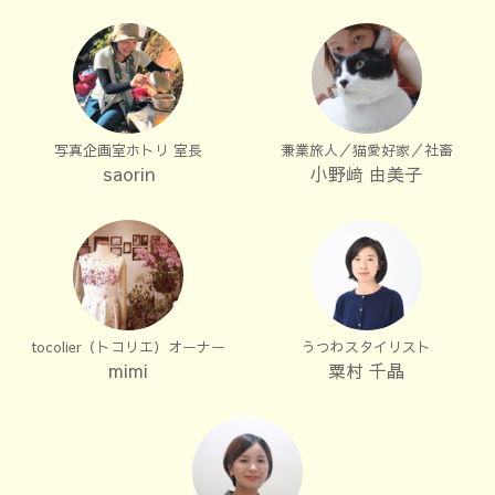
写真企画室ホトリ 室長
兼業旅人／猫愛好家／社畜
saorin
小野﨑 由美子
tocolier（トコリエ）オーナー
うつわスタイリスト
mimi
粟村 千晶