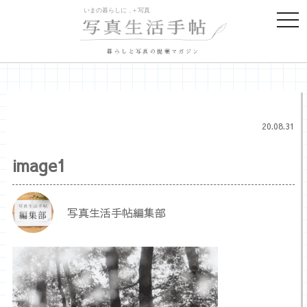
togg
navi
暮らしと写真の提案マガジン
20.08.31
image1
写真生活手帖編集部