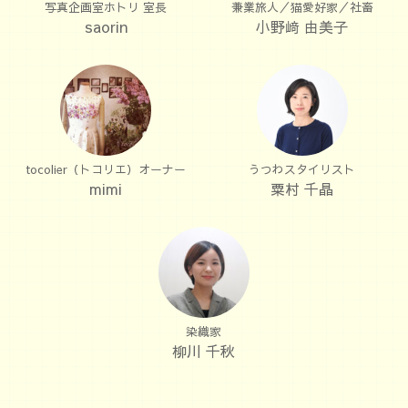
写真企画室ホトリ 室長
兼業旅人／猫愛好家／社畜
saorin
小野﨑 由美子
tocolier（トコリエ）オーナー
うつわスタイリスト
mimi
粟村 千晶
染織家
柳川 千秋