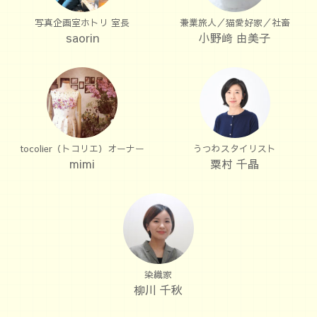
写真企画室ホトリ 室長
兼業旅人／猫愛好家／社畜
saorin
小野﨑 由美子
tocolier（トコリエ）オーナー
うつわスタイリスト
mimi
粟村 千晶
染織家
柳川 千秋