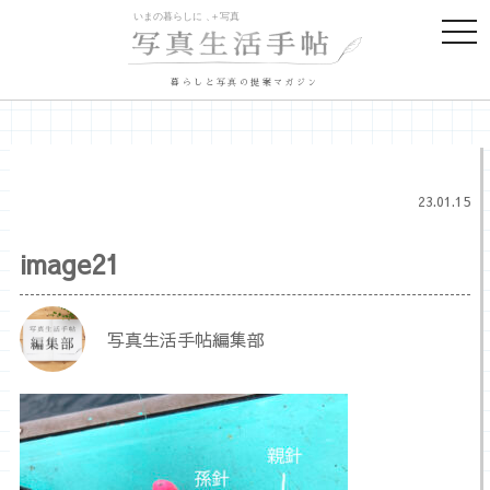
togg
navi
暮らしと写真の提案マガジン
23.01.15
image21
写真生活手帖編集部