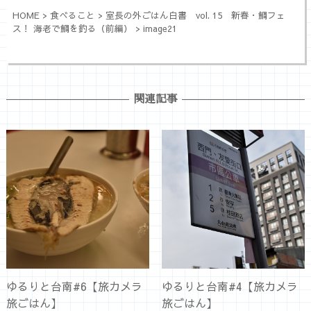
HOME
>
食べること
>
室長の外ごはん白書 vol. 15 新春・鯛フェ
ス！ 海老で鯛を釣る（前編）
>
image21
関連記事
ゆるりと台南#6【旅カメラ
ゆるりと台南#4【旅カメラ
旅ごはん】
旅ごはん】