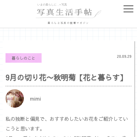
togg
navi
暮らしと写真の提案マガジン
20.09.29
暮らしのこと
9月の切り花〜秋明菊【花と暮らす】
mimi
私の独断と偏見で、おすすめしたいお花をご紹介してい
こうと思います。