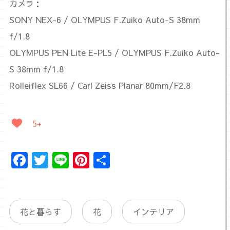
カメラ：
SONY NEX-6 / OLYMPUS F.Zuiko Auto-S 38mm
f/1.8
OLYMPUS PEN Lite E-PL5 / OLYMPUS F.Zuiko Auto-
S 38mm f/1.8
Rolleiflex SL66 / Carl Zeiss Planar 80mm/F2.8
5+
Facebook
Twitter
Line
Pinterest
共
有
花と暮らす
花
インテリア