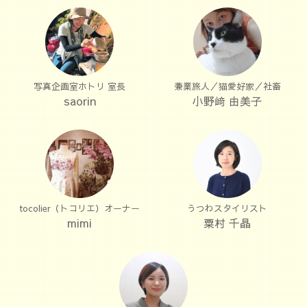
写真企画室ホトリ 室長
兼業旅人／猫愛好家／社畜
saorin
小野﨑 由美子
tocolier（トコリエ）オーナー
うつわスタイリスト
mimi
粟村 千晶