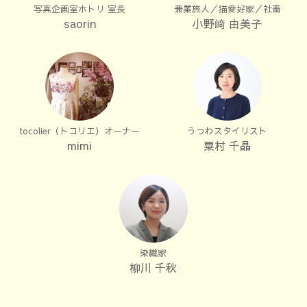
写真企画室ホトリ 室長
兼業旅人／猫愛好家／社畜
saorin
小野﨑 由美子
tocolier（トコリエ）オーナー
うつわスタイリスト
mimi
粟村 千晶
染織家
柳川 千秋