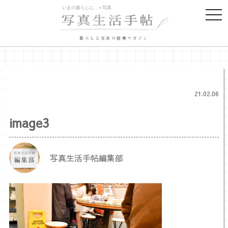
togg
navi
暮らしと写真の提案マガジン
21.02.06
image3
写真生活手帖編集部