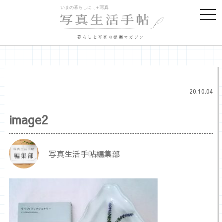
togg
navi
暮らしと写真の提案マガジン
20.10.04
image2
写真生活手帖編集部