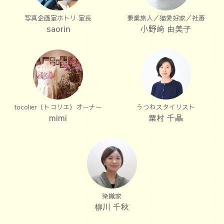
写真企画室ホトリ 室長
兼業旅人／猫愛好家／社畜
saorin
小野﨑 由美子
tocolier（トコリエ）オーナー
うつわスタイリスト
mimi
粟村 千晶
染織家
柳川 千秋