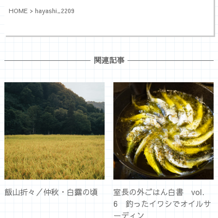
HOME
>
hayashi_2209
関連記事
飯山折々／仲秋・白露の頃
室長の外ごはん白書 vol.
6 釣ったイワシでオイルサ
ーディン