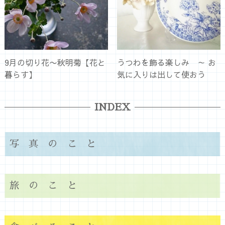
9月の切り花〜秋明菊【花と
うつわを飾る楽しみ ～ お
暮らす】
気に入りは出して使おう
INDEX
写真のこと
旅のこと