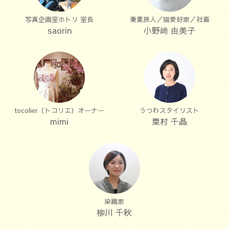
写真企画室ホトリ 室長
兼業旅人／猫愛好家／社畜
saorin
小野﨑 由美子
tocolier（トコリエ）オーナー
うつわスタイリスト
mimi
粟村 千晶
染織家
柳川 千秋