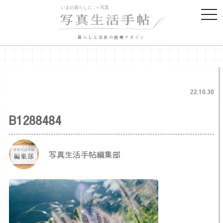
togg
navi
暮らしと写真の提案マガジン
22.10.30
B1288484
写真生活手帖編集部