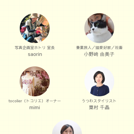
写真企画室ホトリ 室長
兼業旅人／猫愛好家／社畜
saorin
小野﨑 由美子
tocolier（トコリエ）オーナー
うつわスタイリスト
mimi
粟村 千晶