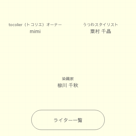
写真企画室ホトリ 室長
兼業旅人／猫愛好家／社畜
saorin
小野﨑 由美子
tocolier（トコリエ）オーナー
うつわスタイリスト
mimi
粟村 千晶
染織家
柳川 千秋