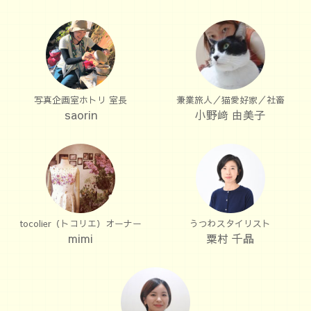
写真企画室ホトリ 室長
兼業旅人／猫愛好家／社畜
saorin
小野﨑 由美子
tocolier（トコリエ）オーナー
うつわスタイリスト
mimi
粟村 千晶