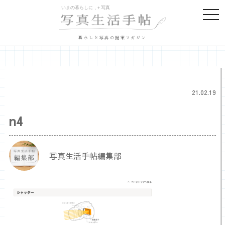
togg
navi
暮らしと写真の提案マガジン
21.02.19
n4
写真生活手帖編集部