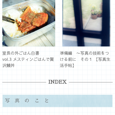
室長の外ごはん白書
準備編 〜写真の技術をつ
vol.3 メスティンごはんで贅
ける前に その１ 【写真生
沢鰻丼
活手帖】
INDEX
写真のこと