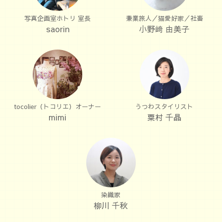
写真企画室ホトリ 室長
兼業旅人／猫愛好家／社畜
saorin
小野﨑 由美子
tocolier（トコリエ）オーナー
うつわスタイリスト
mimi
粟村 千晶
染織家
柳川 千秋