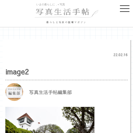
togg
navi
暮らしと写真の提案マガジン
22.02.16
image2
写真生活手帖編集部