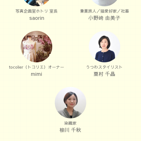
写真企画室ホトリ 室長
兼業旅人／猫愛好家／社畜
saorin
小野﨑 由美子
tocolier（トコリエ）オーナー
うつわスタイリスト
mimi
粟村 千晶
染織家
柳川 千秋