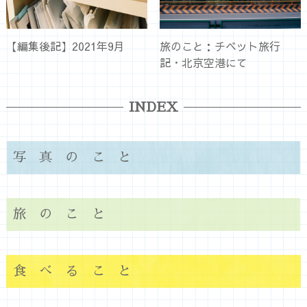
【編集後記】2021年9月
旅のこと：チベット旅行
記・北京空港にて
INDEX
写真のこと
旅のこと
食べること