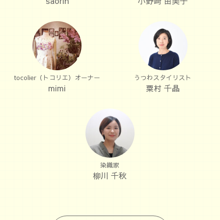
saorin
小野﨑 由美子
tocolier（トコリエ）オーナー
うつわスタイリスト
mimi
粟村 千晶
染織家
柳川 千秋