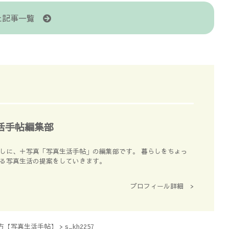
た記事一覧
活手帖編集部
しに、＋写真「写真生活手帖」の編集部です。 暮らしをちょっ
る写真生活の提案をしていきます。
プロフィール詳細 >
方【写真生活手帖】
>
s_kh2257