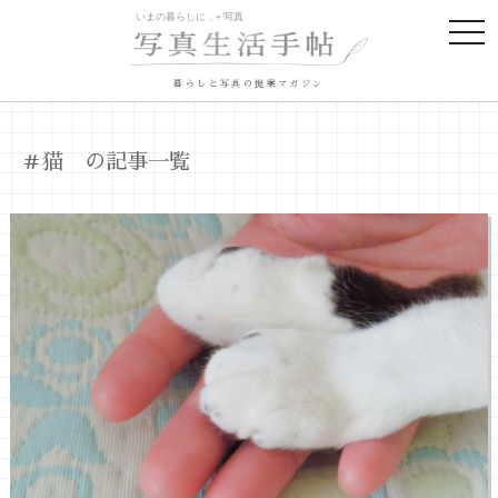
togg
navi
暮らしと写真の提案マガジン
＃猫 の記事一覧