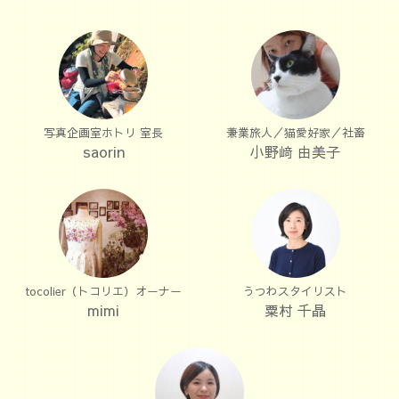
写真企画室ホトリ 室長
兼業旅人／猫愛好家／社畜
saorin
小野﨑 由美子
tocolier（トコリエ）オーナー
うつわスタイリスト
mimi
粟村 千晶