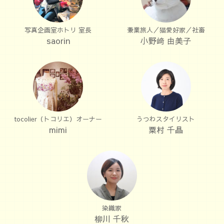
写真企画室ホトリ 室長
兼業旅人／猫愛好家／社畜
saorin
小野﨑 由美子
tocolier（トコリエ）オーナー
うつわスタイリスト
mimi
粟村 千晶
染織家
柳川 千秋