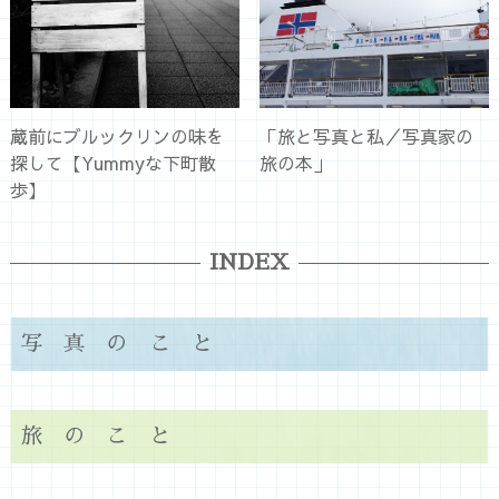
蔵前にブルックリンの味を
「旅と写真と私／写真家の
探して【Yummyな下町散
旅の本」
歩】
INDEX
写真のこと
旅のこと