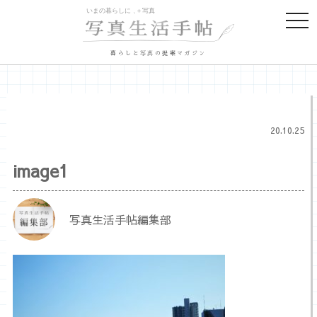
togg
navi
暮らしと写真の提案マガジン
20.10.25
image1
写真生活手帖編集部