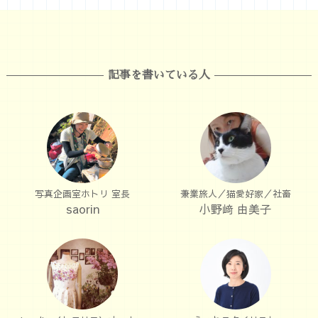
記事を書いている人
写真企画室ホトリ 室長
兼業旅人／猫愛好家／社畜
saorin
小野﨑 由美子